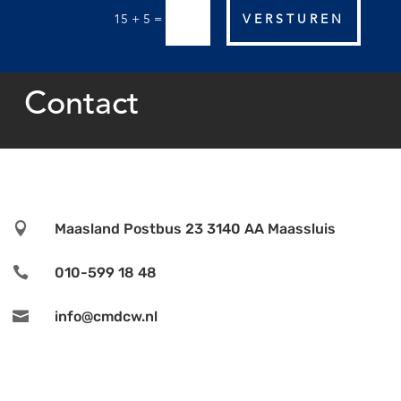
=
VERSTUREN
15 + 5
Contact

Maasland Postbus 23 3140 AA Maassluis

010-599 18 48

info@cmdcw.nl