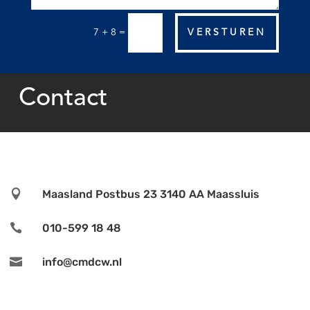
=
VERSTUREN
7 + 8
Contact

Maasland Postbus 23 3140 AA Maassluis

010-599 18 48

info@cmdcw.nl