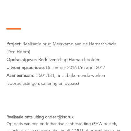
Project:
Realisatie brug Meerkamp aan de Harnaschkade
(Den Hoorn)
Opdrachtgever:
Bedrijvenschap Harnaschpolder
Uitvoeringsperiode:
December 2016 t/m april 2017
Aanneemsom:
€ 501.134,- incl. bijkomende werken
(voorbelastingen, sanering en bypass)
Realisatie ontsluiting onder tijdsdruk
Op basis van een onderhandse aanbesteding (RAW bestek,
laagste prijs) in concurrentie, heeft CMD het project voor een